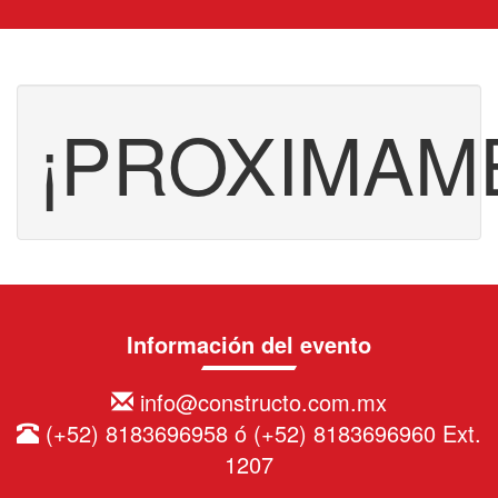
¡PROXIMAM
Información del evento
info@constructo.com.mx
(+52) 8183696958 ó (+52) 8183696960 Ext.
1207